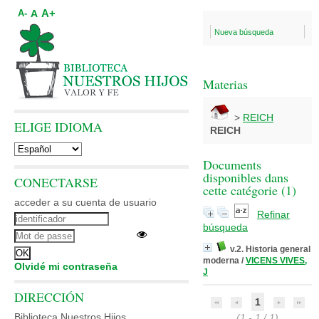
A+
A
A-
Nueva búsqueda
Materias
>
REICH
ELIGE IDIOMA
REICH
Documents
disponibles dans
CONECTARSE
cette catégorie (
1
)
acceder a su cuenta de usuario
Refinar
búsqueda
v.2. Historia general
moderna
/
VICENS VIVES,
Olvidé mi contraseña
J
DIRECCIÓN
1
Biblioteca Nuestros Hijos
(1 - 1 / 1)