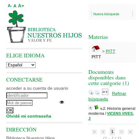
A+
A
A-
Nueva búsqueda
Materias
>
PITT
ELIGE IDIOMA
PITT
Documents
disponibles dans
CONECTARSE
cette catégorie (
1
)
acceder a su cuenta de usuario
Refinar
búsqueda
v.2. Historia general
moderna
/
VICENS VIVES,
Olvidé mi contraseña
J
DIRECCIÓN
1
Biblioteca Nuestros Hijos
(1 - 1 / 1)