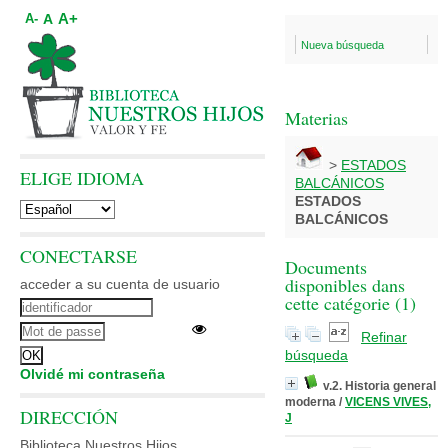
A+
A
A-
Nueva búsqueda
Materias
>
ESTADOS
ELIGE IDIOMA
BALCÁNICOS
ESTADOS
BALCÁNICOS
CONECTARSE
Documents
disponibles dans
acceder a su cuenta de usuario
cette catégorie (
1
)
Refinar
búsqueda
Olvidé mi contraseña
v.2. Historia general
moderna
/
VICENS VIVES,
DIRECCIÓN
J
Biblioteca Nuestros Hijos