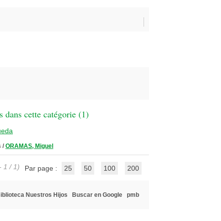
 dans cette catégorie (
1
)
ueda
s
/
ORAMAS, Miguel
 1 / 1)
Par page :
25
50
100
200
iblioteca Nuestros Hijos
Buscar en Google
pmb