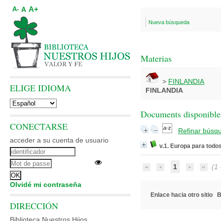
A+
A
A-
Nueva búsqueda
Materias
>
FINLANDIA
ELIGE IDIOMA
FINLANDIA
Documents disponibles
CONECTARSE
Refinar búsq
acceder a su cuenta de usuario
v.1. Europa para todo
1
(1 -
Olvidé mi contraseña
Enlace hacia otro sitio
B
DIRECCIÓN
Biblioteca Nuestros Hijos