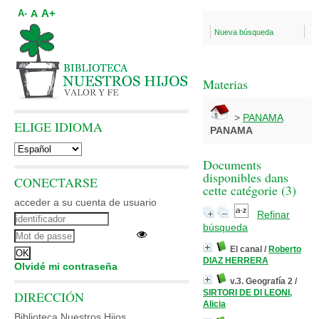
A+
A
A-
Nueva búsqueda
Materias
>
PANAMA
ELIGE IDIOMA
PANAMA
Documents
disponibles dans
CONECTARSE
cette catégorie (
3
)
acceder a su cuenta de usuario
Refinar
búsqueda
El canal
/
Roberto
DIAZ HERRERA
Olvidé mi contraseña
v.3. Geografía 2
/
SIRTORI DE DI LEONI,
DIRECCIÓN
Alicia
Biblioteca Nuestros Hijos