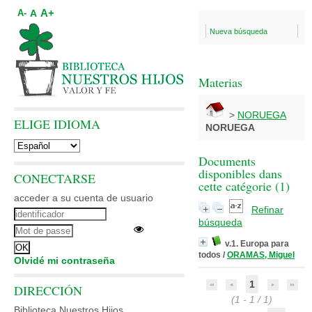
A+
A
A-
Nueva búsqueda
Materias
>
NORUEGA
ELIGE IDIOMA
NORUEGA
Documents
disponibles dans
CONECTARSE
cette catégorie (
1
)
acceder a su cuenta de usuario
Refinar
búsqueda
v.1. Europa para
todos
/
ORAMAS, Miguel
Olvidé mi contraseña
1
DIRECCIÓN
(1 - 1 / 1)
Biblioteca Nuestros Hijos