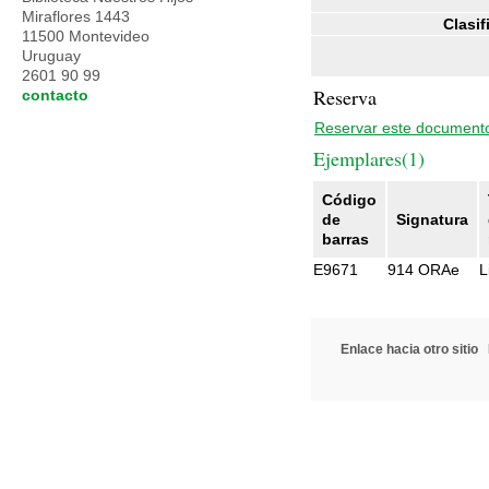
Miraflores 1443
Clasif
11500 Montevideo
Uruguay
2601 90 99
Reserva
contacto
Reservar este document
Ejemplares(1)
Código
de
Signatura
barras
E9671
914 ORAe
L
Enlace hacia otro sitio