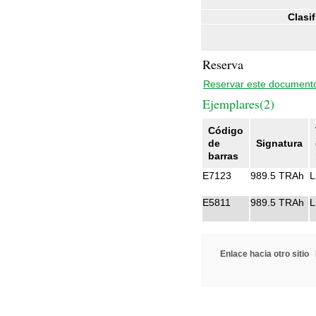
Clasi
Reserva
Reservar este document
Ejemplares(2)
Código
de
Signatura
barras
E7123
989.5 TRAh
L
E5811
989.5 TRAh
L
Enlace hacia otro sitio