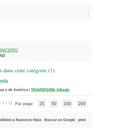
ANCIERO
RO
 dans cette catégorie (
1
)
ueda
guay y de América
/
TRAVERSONI, Alfredo
 1 / 1)
Par page :
25
50
100
200
iblioteca Nuestros Hijos
Buscar en Google
pmb