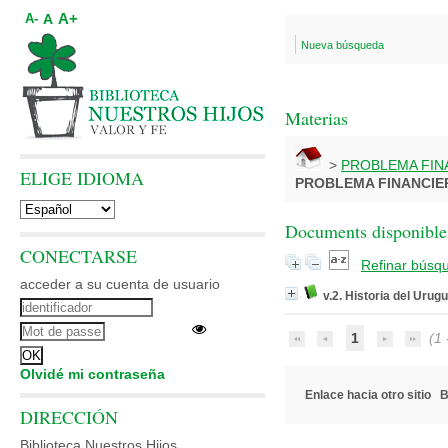
A+
A
A-
Nueva búsqueda
Materias
>
PROBLEMA FIN
ELIGE IDIOMA
PROBLEMA FINANCIE
Documents disponibles
CONECTARSE
Refinar búsq
acceder a su cuenta de usuario
v.2. Historia del Uru
1
(1 -
Olvidé mi contraseña
Enlace hacia otro sitio
B
DIRECCIÓN
Biblioteca Nuestros Hijos