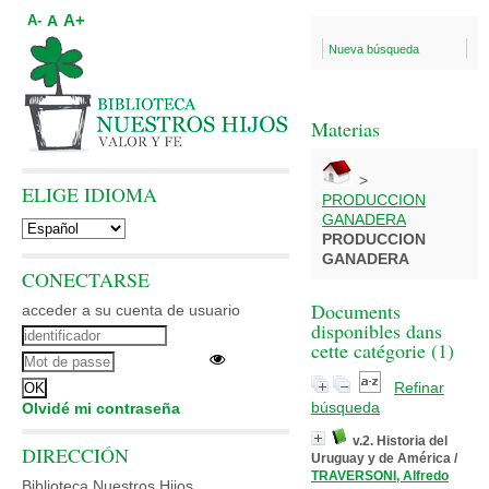
A+
A
A-
Nueva búsqueda
Materias
>
ELIGE IDIOMA
PRODUCCION
GANADERA
PRODUCCION
GANADERA
CONECTARSE
Documents
acceder a su cuenta de usuario
disponibles dans
cette catégorie (
1
)
Refinar
búsqueda
Olvidé mi contraseña
v.2. Historia del
DIRECCIÓN
Uruguay y de América
/
TRAVERSONI, Alfredo
Biblioteca Nuestros Hijos