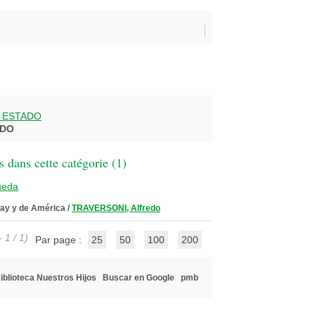
L ESTADO
ADO
 dans cette catégorie (
1
)
ueda
guay y de América
/
TRAVERSONI, Alfredo
 1 / 1)
Par page :
25
50
100
200
iblioteca Nuestros Hijos
Buscar en Google
pmb