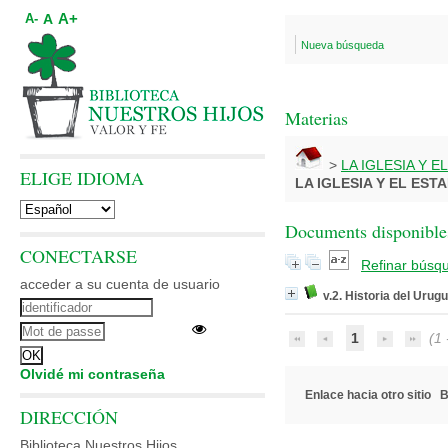
A+
A
A-
Nueva búsqueda
Materias
>
LA IGLESIA Y E
ELIGE IDIOMA
LA IGLESIA Y EL EST
Documents disponibles
CONECTARSE
Refinar búsq
acceder a su cuenta de usuario
v.2. Historia del Uru
1
(1 -
Olvidé mi contraseña
Enlace hacia otro sitio
B
DIRECCIÓN
Biblioteca Nuestros Hijos