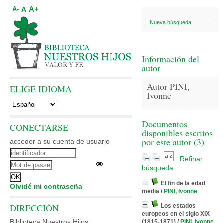
A+
A
A-
Nueva búsqueda
Información del
autor
Autor PINI,
ELIGE IDIOMA
Ivonne
Documentos
CONECTARSE
disponibles escritos
por este autor (
3
)
acceder a su cuenta de usuario
Refinar
búsqueda
El fin de la edad
Olvidé mi contraseña
media
/
PINI, Ivonne
DIRECCIÓN
Los estados
europeos en el siglo XIX
Biblioteca Nuestros Hijos
(1815-1871)
/
PINI, Ivonne