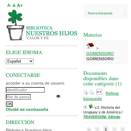
A+
A
A-
Nueva búsqueda
Materias
>
ELIGE IDIOMA
GOMENSORO
GOMENSORO
Documents
CONECTARSE
disponibles dans
cette catégorie (
1
)
acceder a su cuenta de usuario
Refinar
búsqueda
v.2. Historia del
Olvidé mi contraseña
Uruguay y de América
/
TRAVERSONI, Alfredo
DIRECCIÓN
1
Biblioteca Nuestros Hijos