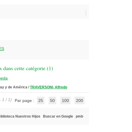
ES
 dans cette catégorie (
1
)
ueda
guay y de América
/
TRAVERSONI, Alfredo
 1 / 1)
Par page :
25
50
100
200
iblioteca Nuestros Hijos
Buscar en Google
pmb