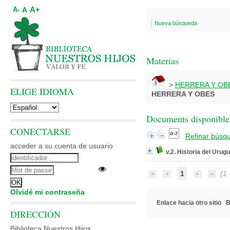
A+
A
A-
Nueva búsqueda
Materias
>
HERRERA Y OB
ELIGE IDIOMA
HERRERA Y OBES
Documents disponibles
CONECTARSE
Refinar búsq
acceder a su cuenta de usuario
v.2. Historia del Uru
1
(1 -
Olvidé mi contraseña
Enlace hacia otro sitio
B
DIRECCIÓN
Biblioteca Nuestros Hijos