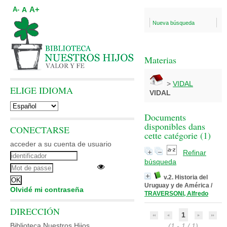
A+
A
A-
Nueva búsqueda
Materias
>
VIDAL
ELIGE IDIOMA
VIDAL
Documents
disponibles dans
CONECTARSE
cette catégorie (
1
)
acceder a su cuenta de usuario
Refinar
búsqueda
v.2. Historia del
Uruguay y de América
/
Olvidé mi contraseña
TRAVERSONI, Alfredo
DIRECCIÓN
1
Biblioteca Nuestros Hijos
(1 - 1 / 1)