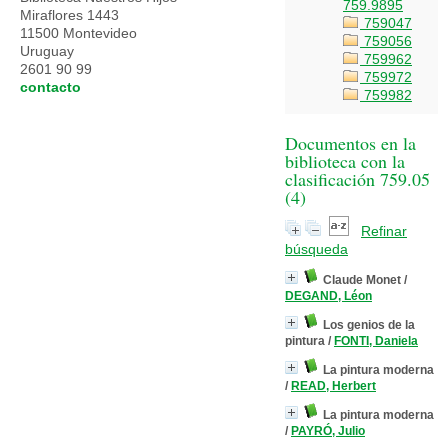
759.9895
Miraflores 1443
759047
11500 Montevideo
759056
Uruguay
759962
2601 90 99
759972
contacto
759982
Documentos en la
biblioteca con la
clasificación 759.05
(
4
)
Refinar
búsqueda
Claude Monet
/
DEGAND, Léon
Los genios de la
pintura
/
FONTI, Daniela
La pintura moderna
/
READ, Herbert
La pintura moderna
/
PAYRÓ, Julio