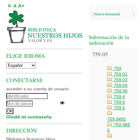
A+
A
A-
Nueva búsqueda
Información de la
indexación
759.05
ELIGE IDIOMA
759
759.01
CONECTARSE
759.03
759.04
acceder a su cuenta de usuario
759.06
759.4
759.5
759.6
Olvidé mi contraseña
759.9492
759.989
DIRECCIÓN
5
Biblioteca Nuestros Hijos