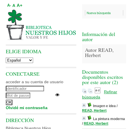
A+
A
A-
Nueva búsqueda
Información del
autor
Autor READ,
ELIGE IDIOMA
Herbert
Documentos
CONECTARSE
disponibles escritos
por este autor (
2
)
acceder a su cuenta de usuario
Refinar
búsqueda
Imagen e idea
/
Olvidé mi contraseña
READ, Herbert
DIRECCIÓN
La pintura moderna
/
READ, Herbert
Biblioteca Nuestros Hijos