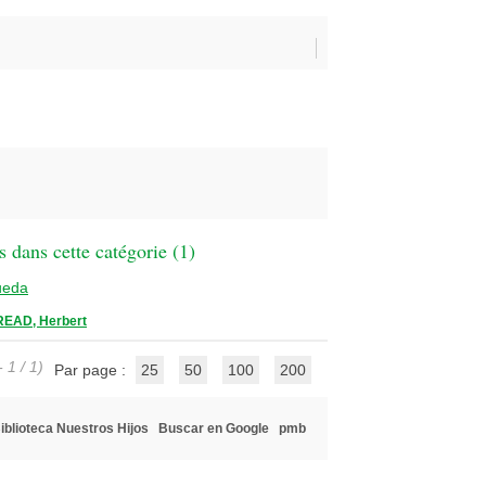
 dans cette catégorie (
1
)
ueda
READ, Herbert
 1 / 1)
Par page :
25
50
100
200
iblioteca Nuestros Hijos
Buscar en Google
pmb