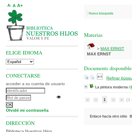
A+
A
A-
Nueva búsqueda
Materias
>
MAX ERNST
ELIGE IDIOMA
MAX ERNST
Documents disponibles
CONECTARSE
Refinar búsq
acceder a su cuenta de usuario
La pintura moderna
/
1
(1 -
Olvidé mi contraseña
Enlace hacia otro sitio
B
DIRECCIÓN
Biblioteca Nuestros Hijos