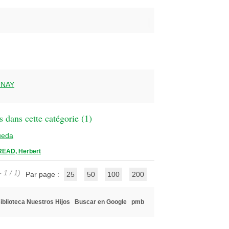
UNAY
 dans cette catégorie (
1
)
ueda
READ, Herbert
 1 / 1)
Par page :
25
50
100
200
iblioteca Nuestros Hijos
Buscar en Google
pmb