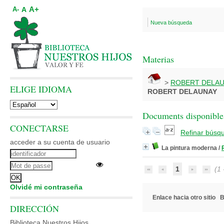
A+
A
A-
Nueva búsqueda
Materias
>
ROBERT DELA
ELIGE IDIOMA
ROBERT DELAUNAY
Documents disponibles
CONECTARSE
Refinar búsq
acceder a su cuenta de usuario
La pintura moderna
/
1
(1 -
Olvidé mi contraseña
Enlace hacia otro sitio
B
DIRECCIÓN
Biblioteca Nuestros Hijos