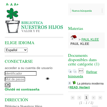
A+
A
A-
Nueva búsqueda
Materias
>
PAUL KLEE
ELIGE IDIOMA
PAUL KLEE
Documents
disponibles dans
CONECTARSE
cette catégorie (
1
)
acceder a su cuenta de usuario
Refinar
búsqueda
La pintura moderna
/
READ, Herbert
Olvidé mi contraseña
1
DIRECCIÓN
(1 - 1 / 1)
Biblioteca Nuestros Hijos