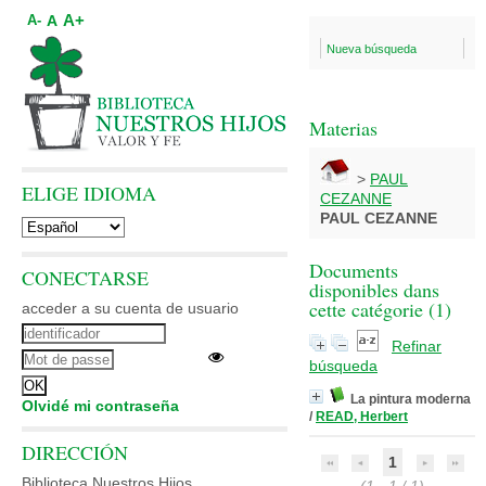
A+
A
A-
Nueva búsqueda
Materias
>
PAUL
ELIGE IDIOMA
CEZANNE
PAUL CEZANNE
Documents
CONECTARSE
disponibles dans
cette catégorie (
1
)
acceder a su cuenta de usuario
Refinar
búsqueda
La pintura moderna
Olvidé mi contraseña
/
READ, Herbert
DIRECCIÓN
1
Biblioteca Nuestros Hijos