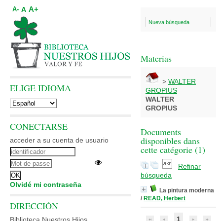
A+
A
A-
Nueva búsqueda
Materias
>
WALTER
ELIGE IDIOMA
GROPIUS
WALTER
GROPIUS
CONECTARSE
Documents
disponibles dans
acceder a su cuenta de usuario
cette catégorie (
1
)
Refinar
búsqueda
Olvidé mi contraseña
La pintura moderna
/
READ, Herbert
DIRECCIÓN
1
Biblioteca Nuestros Hijos