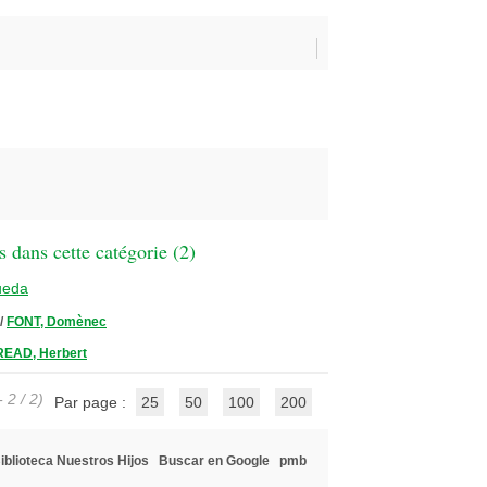
 dans cette catégorie (
2
)
ueda
/
FONT, Domènec
READ, Herbert
 2 / 2)
Par page :
25
50
100
200
iblioteca Nuestros Hijos
Buscar en Google
pmb