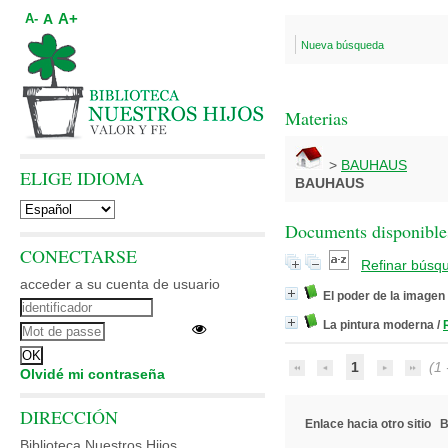
A+
A
A-
Nueva búsqueda
Materias
>
BAUHAUS
ELIGE IDIOMA
BAUHAUS
Documents disponibles
CONECTARSE
Refinar búsq
acceder a su cuenta de usuario
El poder de la imagen
La pintura moderna
/
1
(1 -
Olvidé mi contraseña
DIRECCIÓN
Enlace hacia otro sitio
B
Biblioteca Nuestros Hijos