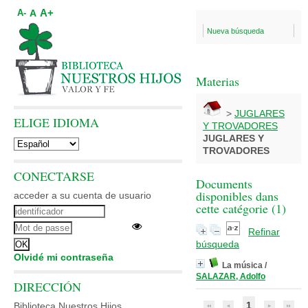
A+
A
A-
Nueva búsqueda
Materias
>
JUGLARES
ELIGE IDIOMA
Y TROVADORES
JUGLARES Y
TROVADORES
CONECTARSE
Documents
disponibles dans
acceder a su cuenta de usuario
cette catégorie (
1
)
Refinar
búsqueda
Olvidé mi contraseña
La música
/
SALAZAR, Adolfo
DIRECCIÓN
1
Biblioteca Nuestros Hijos