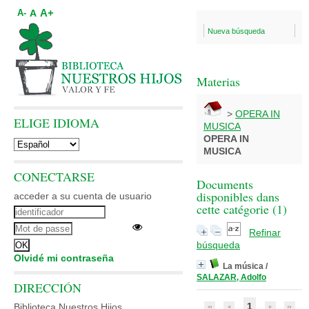
A+
A
A-
Nueva búsqueda
Materias
>
OPERA IN
ELIGE IDIOMA
MUSICA
OPERA IN
MUSICA
CONECTARSE
Documents
disponibles dans
acceder a su cuenta de usuario
cette catégorie (
1
)
Refinar
búsqueda
Olvidé mi contraseña
La música
/
SALAZAR, Adolfo
DIRECCIÓN
1
Biblioteca Nuestros Hijos