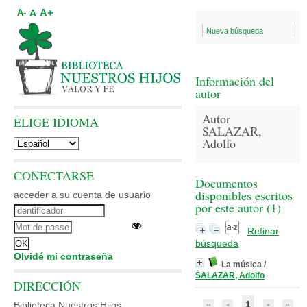
A+
A
A-
Nueva búsqueda
Información del
autor
Autor
ELIGE IDIOMA
SALAZAR,
Adolfo
CONECTARSE
Documentos
disponibles escritos
acceder a su cuenta de usuario
por este autor (
1
)
Refinar
búsqueda
Olvidé mi contraseña
La música
/
SALAZAR, Adolfo
DIRECCIÓN
1
Biblioteca Nuestros Hijos