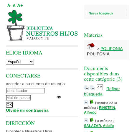
A+
A
A-
Nueva búsqueda
Materias
>
POLIFONIA
ELIGE IDIOMA
POLIFONIA
Documents
disponibles dans
CONECTARSE
cette catégorie (
3
)
acceder a su cuenta de usuario
Refinar
búsqueda
Historia de la
música
/
EINSTEIN,
Olvidé mi contraseña
Alfredo
La música
/
DIRECCIÓN
SALAZAR, Adolfo
Biblioteca Nuestros Hijos