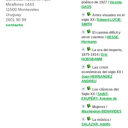
poético de 1927
/
Vicente
Miraflores 1443
GAOS
11500 Montevideo
Uruguay
Artes visuales en el
2601 90 99
siglo XX
/
Edward LUCIE-
SMITH
contacto
El camino difícil y
otros cuentos
/
HESSE,
Hermann
La era del imperio,
1875-1914
/
Eric
HOBSBAWM
Las crisis
económicas del siglo XX
/
Juan HERNANDEZ
ANDREU
Los clásicos del
Siglo XX
/
SAINT-
EXUPÉRY, Antoine de
Mujeres
/
Washington BENAVIDES
La música
/
SALAZAR, Adolfo