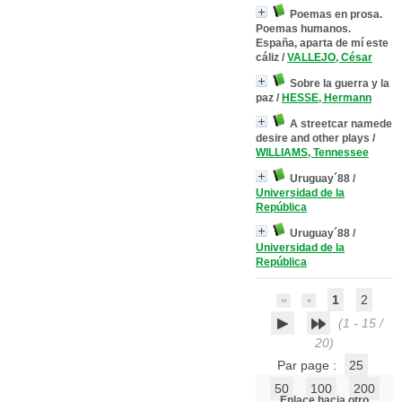
Poemas en prosa.
Poemas humanos.
España, aparta de mí este
cáliz
/
VALLEJO, César
Sobre la guerra y la
paz
/
HESSE, Hermann
A streetcar namede
desire and other plays
/
WILLIAMS, Tennessee
Uruguay´88
/
Universidad de la
República
Uruguay´88
/
Universidad de la
República
1
2
(1 - 15 /
20)
Par page :
25
50
100
200
Enlace hacia otro