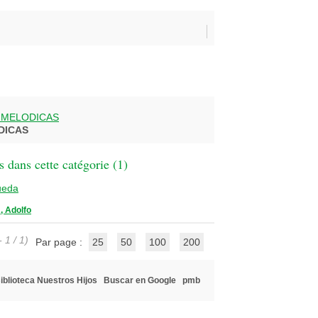
 MELODICAS
DICAS
 dans cette catégorie (
1
)
ueda
 Adolfo
 1 / 1)
Par page :
25
50
100
200
iblioteca Nuestros Hijos
Buscar en Google
pmb