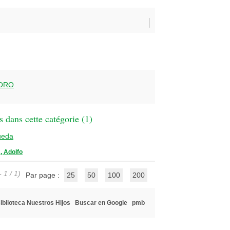
NORO
 dans cette catégorie (
1
)
ueda
 Adolfo
 1 / 1)
Par page :
25
50
100
200
iblioteca Nuestros Hijos
Buscar en Google
pmb