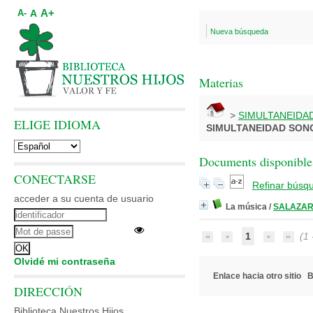
A+
A
A-
Nueva búsqueda
Materias
>
SIMULTANEIDA
ELIGE IDIOMA
SIMULTANEIDAD SON
Documents disponibles
CONECTARSE
Refinar búsq
acceder a su cuenta de usuario
La música
/
SALAZAR,
1
(1 -
Olvidé mi contraseña
Enlace hacia otro sitio
B
DIRECCIÓN
Biblioteca Nuestros Hijos