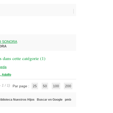
D SONORA
ORA
 dans cette catégorie (
1
)
ueda
 Adolfo
 1 / 1)
Par page :
25
50
100
200
iblioteca Nuestros Hijos
Buscar en Google
pmb