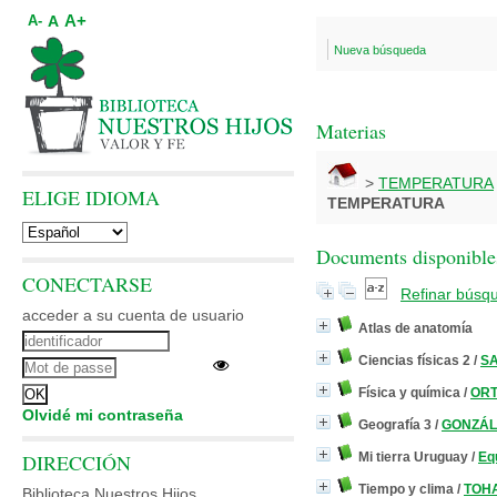
A+
A
A-
Nueva búsqueda
Materias
>
TEMPERATURA
ELIGE IDIOMA
TEMPERATURA
Documents disponibles
CONECTARSE
Refinar búsq
acceder a su cuenta de usuario
Atlas de anatomía
Ciencias físicas 2
/
SA
Física y química
/
ORT
Olvidé mi contraseña
Geografía 3
/
GONZÁLE
DIRECCIÓN
Mi tierra Uruguay
/
Eq
Tiempo y clima
/
TOHA
Biblioteca Nuestros Hijos