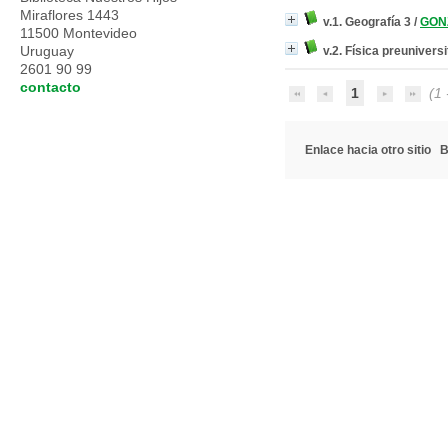
Miraflores 1443
v.1. Geografía 3
/
GONZ
11500 Montevideo
Uruguay
v.2. Física preuniversi
2601 90 99
contacto
1
(1 -
Enlace hacia otro sitio
B