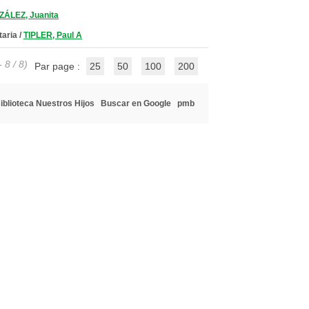
ÁLEZ, Juanita
taria
/
TIPLER, Paul A
 8 / 8)
Par page :
25
50
100
200
iblioteca Nuestros Hijos
Buscar en Google
pmb