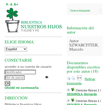
A+
A
A-
Nueva búsqueda
Información del
autor
Autor
ELIGE IDIOMA
SZWARCFITER,
Marcelo
CONECTARSE
Documentos
disponibles escritos
acceder a su cuenta de usuario
por este autor (
18
)
Refinar
búsqueda
Olvidé mi contraseña
Ciencias físicas 1
/
SEGUROLA, Bernarda
DIRECCIÓN
Ciencias físicas 1
/
Biblioteca Nuestros Hijos
SEGUROLA, Bernarda