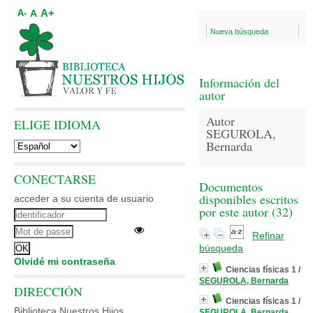
A+
A
A-
Nueva búsqueda
Información del
autor
Autor
ELIGE IDIOMA
SEGUROLA,
Bernarda
CONECTARSE
Documentos
disponibles escritos
acceder a su cuenta de usuario
por este autor (
32
)
Refinar
búsqueda
Olvidé mi contraseña
Ciencias físicas 1
/
SEGUROLA, Bernarda
DIRECCIÓN
Ciencias físicas 1
/
Biblioteca Nuestros Hijos
SEGUROLA, Bernarda