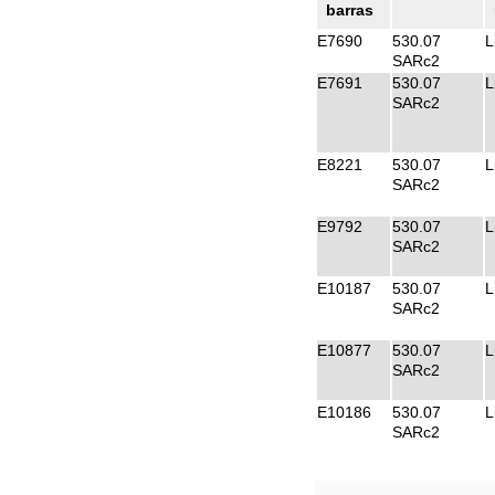
barras
E7690
530.07
L
SARc2
E7691
530.07
L
SARc2
E8221
530.07
L
SARc2
E9792
530.07
L
SARc2
E10187
530.07
L
SARc2
E10877
530.07
L
SARc2
E10186
530.07
L
SARc2