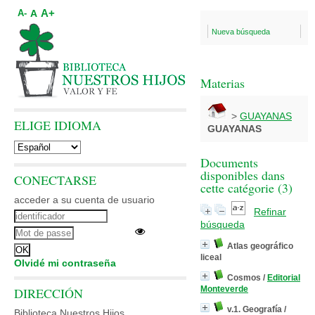
A+
A
A-
Nueva búsqueda
Materias
>
GUAYANAS
ELIGE IDIOMA
GUAYANAS
Documents
disponibles dans
CONECTARSE
cette catégorie (
3
)
acceder a su cuenta de usuario
Refinar
búsqueda
Atlas geográfico
liceal
Olvidé mi contraseña
Cosmos
/
Editorial
Monteverde
DIRECCIÓN
v.1. Geografía
/
Biblioteca Nuestros Hijos