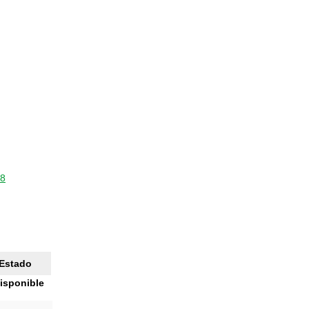
98
Estado
isponible