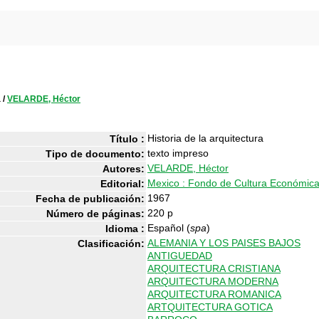
a
/
VELARDE, Héctor
Historia de la arquitectura
Título :
texto impreso
Tipo de documento:
VELARDE, Héctor
Autores:
Mexico : Fondo de Cultura Económic
Editorial:
1967
Fecha de publicación:
220 p
Número de páginas:
Español (
spa
)
Idioma :
ALEMANIA Y LOS PAISES BAJOS
Clasificación:
ANTIGUEDAD
ARQUITECTURA CRISTIANA
ARQUITECTURA MODERNA
ARQUITECTURA ROMANICA
ARTQUITECTURA GOTICA