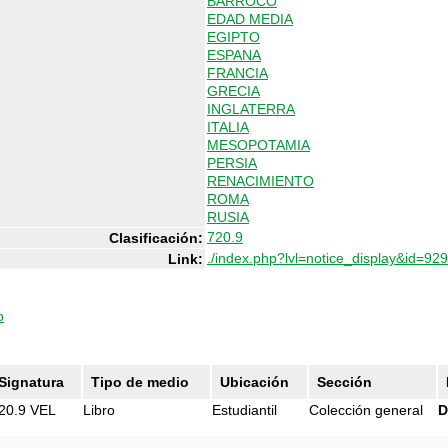
BARROCO
EDAD MEDIA
EGIPTO
ESPANA
FRANCIA
GRECIA
INGLATERRA
ITALIA
MESOPOTAMIA
PERSIA
RENACIMIENTO
ROMA
RUSIA
720.9
Clasificación:
./index.php?lvl=notice_display&id=92
Link:
o
Signatura
Tipo de medio
Ubicación
Sección
20.9 VEL
Libro
Estudiantil
Colección general
D