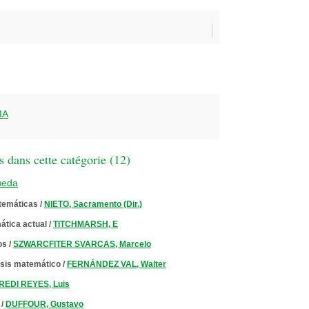
IA
 dans cette catégorie (
12
)
ueda
temáticas
/
NIETO, Sacramento (Dir.)
tica actual
/
TITCHMARSH, E
os
/
SZWARCFITER SVARCAS, Marcelo
isis matemático
/
FERNÁNDEZ VAL, Walter
EDI REYES, Luis
/
DUFFOUR, Gustavo