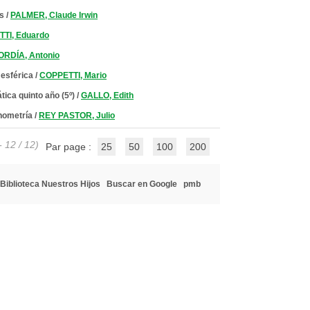
s
/
PALMER, Claude Irwin
TI, Eduardo
ORDÍA, Antonio
 esférica
/
COPPETTI, Mario
tica quinto año (5º)
/
GALLO, Edith
onometría
/
REY PASTOR, Julio
- 12 / 12)
Par page :
25
50
100
200
Biblioteca Nuestros Hijos
Buscar en Google
pmb