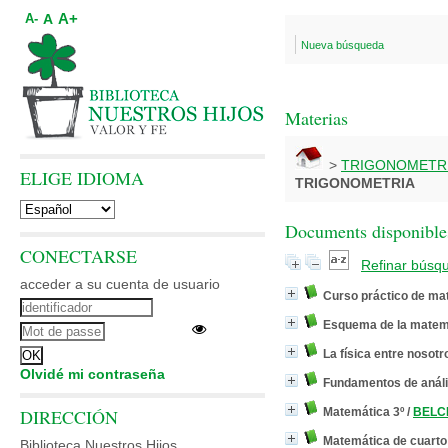
A+
A
A-
Nueva búsqueda
Materias
>
TRIGONOMETR
ELIGE IDIOMA
TRIGONOMETRIA
Documents disponibles
CONECTARSE
Refinar búsq
acceder a su cuenta de usuario
Curso práctico de ma
Esquema de la matemá
La física entre nosotr
Olvidé mi contraseña
Fundamentos de anál
DIRECCIÓN
Matemática 3º
/
BELCR
Matemática de cuarto
Biblioteca Nuestros Hijos