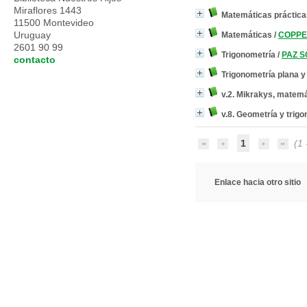
Miraflores 1443
Matemáticas práctica
11500 Montevideo
Uruguay
Matemáticas
/
COPPET
2601 90 99
Trigonometría
/
PAZ S
contacto
Trigonometría plana y
v.2. Mikrakys, matemá
v.8. Geometría y trig
1
(1 
Enlace hacia otro sitio