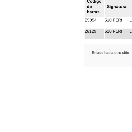
Código
de
Signatura
barras
E9954
510 FERf
L
26129
510 FERf
L
Enlace hacia otro sitio