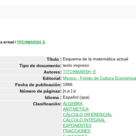
a actual
/
TITCHMARSH, E
Esquema de la matemática actual
Título :
texto impreso
Tipo de documento:
TITCHMARSH, E
Autores:
Mexico : Fondo de Cultura Económic
Editorial:
1966
Fecha de publicación:
[s.p.] p
Número de páginas:
Español (
spa
)
Idioma :
ÁLGEBRA
Clasificación:
ARITMETICA
CÁLCULO DIFERENCIAL
CÁLCULO INTEGRAL
EXPONENTES
FRACCIONES