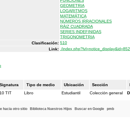
FUNCIONES
GEOMETRIA
LOGARITMOS
MATEMÁTICA
NÚMEROS IRRACIONALES
RÁIZ CUADRADA
SERIES INDEFINIDAS
TRIGONOMETRIA
510
Clasificación:
./index.php?lvl=notice_display&id=85
Link:
o
Signatura
Tipo de medio
Ubicación
Sección
10 TIT
Libro
Estudiantil
Colección general
D
e hacia otro sitio
Biblioteca Nuestros Hijos
Buscar en Google
pmb