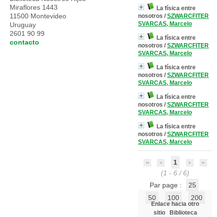
Miraflores 1443
La física entre
11500 Montevideo
nosotros
/
SZWARCFITER
SVARCAS, Marcelo
Uruguay
2601 90 99
La física entre
contacto
nosotros
/
SZWARCFITER
SVARCAS, Marcelo
La física entre
nosotros
/
SZWARCFITER
SVARCAS, Marcelo
La física entre
nosotros
/
SZWARCFITER
SVARCAS, Marcelo
La física entre
nosotros
/
SZWARCFITER
SVARCAS, Marcelo
1
(1 - 6 / 6)
Par page :
25
50
100
200
Enlace hacia otro
sitio
Biblioteca