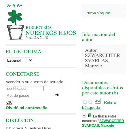
A+
A
A-
Nueva búsqueda
Información del
autor
Autor
ELIGE IDIOMA
SZWARCFITER
SVARCAS,
Marcelo
CONECTARSE
Documentos
acceder a su cuenta de usuario
disponibles escritos
por este autor (
6
)
Refinar
búsqueda
Olvidé mi contraseña
La física entre
DIRECCIÓN
nosotros
/
SZWARCFITER
SVARCAS, Marcelo
Biblioteca Nuestros Hijos