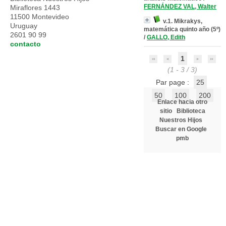
FERNÁNDEZ VAL, Walter
Miraflores 1443
11500 Montevideo
v.1. Mikrakys,
Uruguay
matemática quinto año (5º)
2601 90 99
/
GALLO, Edith
contacto
1
(1 - 3 / 3)
Par page :
25
50
100
200
Enlace hacia otro
sitio
Biblioteca
Nuestros Hijos
Buscar en Google
pmb