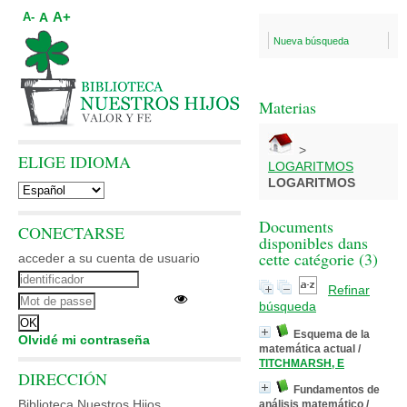
A+
A
A-
Nueva búsqueda
Materias
>
ELIGE IDIOMA
LOGARITMOS
LOGARITMOS
Documents
CONECTARSE
disponibles dans
cette catégorie (
3
)
acceder a su cuenta de usuario
Refinar
búsqueda
Esquema de la
Olvidé mi contraseña
matemática actual
/
TITCHMARSH, E
DIRECCIÓN
Fundamentos de
Biblioteca Nuestros Hijos
análisis matemático
/