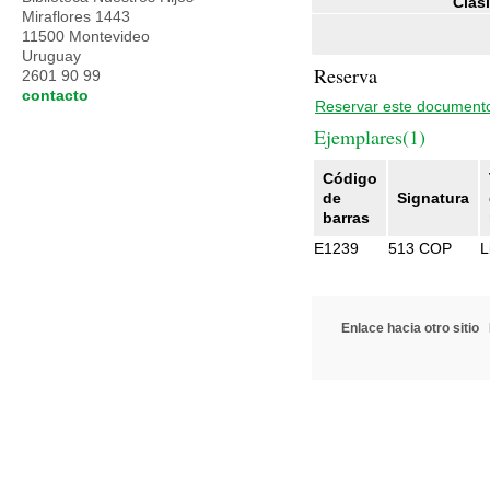
Clasi
Miraflores 1443
11500 Montevideo
Uruguay
Reserva
2601 90 99
contacto
Reservar este document
Ejemplares(1)
Código
de
Signatura
barras
E1239
513 COP
L
Enlace hacia otro sitio