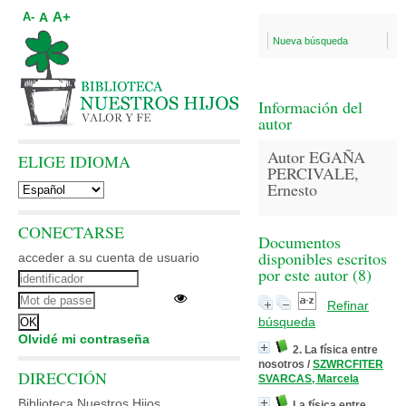
A+
A
A-
Nueva búsqueda
Información del
autor
Autor EGAÑA
ELIGE IDIOMA
PERCIVALE,
Ernesto
CONECTARSE
Documentos
disponibles escritos
acceder a su cuenta de usuario
por este autor (
8
)
Refinar
búsqueda
Olvidé mi contraseña
2. La física entre
nosotros
/
SZWRCFITER
DIRECCIÓN
SVARCAS, Marcela
Biblioteca Nuestros Hijos
La física entre