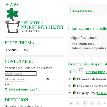
A+
A
A-
Nueva búsqueda
Información de la edit
Siglo Veintiuno
ELIGE IDIOMA
localizada en :
Colecciones adjuntas 
CONECTARSE
Documentos disponibles
acceder a su cuenta de usuario
Refinar búsq
El cazador de historia
Las venas abiertas d
Olvidé mi contraseña
Uruguay Hoy
/
BENVE
DIRECCIÓN
1
(1 -
Biblioteca Nuestros Hijos