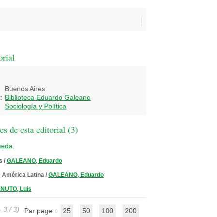
orial
Buenos Aires
:
Biblioteca Eduardo Galeano
Sociología y Política
 de esta editorial (
3
)
ueda
s
/
GALEANO, Eduardo
e América Latina
/
GALEANO, Eduardo
NUTO, Luis
 3 / 3)
Par page :
25
50
100
200