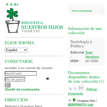
A+
A
A-
Nueva búsqueda
Información de una
colección
Sociología y
ELIGE IDIOMA
Política
Editorial
Siglo
:
Veintiuno
CONECTARSE
ISSN :
sin ISSN
acceder a su cuenta de usuario
Documentos
disponibles dentro
de esta colección (
1
)
Refinar
Olvidé mi contraseña
búsqueda
DIRECCIÓN
Uruguay Hoy
/
BENVENUTO, Luis
Biblioteca Nuestros Hijos