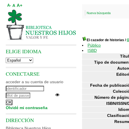
A+
A
A-
Nueva búsqueda
El cazador de historias
/
G
Público
ELIGE IDIOMA
ISBD
Títul
Tipo de documen
Autor
CONECTARSE
Editori
acceder a su cuenta de usuario
Fecha de publicaci
Colecci
Número de págin
ISBN/ISSN/
Olvidé mi contraseña
Idiom
Clasificaci
DIRECCIÓN
Resum
Biblioteca Nuestros Hijos