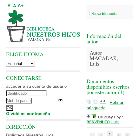
A+
A
A-
Nueva búsqueda
Información del
autor
Autor
ELIGE IDIOMA
MACADAR,
Luis
CONECTARSE
Documentos
disponibles escritos
acceder a su cuenta de usuario
por este autor (
1
)
Refinar
búsqueda
Olvidé mi contraseña
Uruguay Hoy
/
BENVENUTO, Luis
DIRECCIÓN
1
Biblioteca Nuestros Hijos