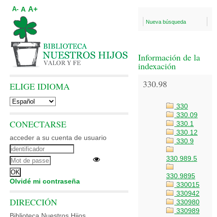
A+
A
A-
Nueva búsqueda
Información de la
indexación
330.98
ELIGE IDIOMA
330
330.09
CONECTARSE
330.1
330.12
acceder a su cuenta de usuario
330.9
330.989.5
330.9895
Olvidé mi contraseña
330015
330942
DIRECCIÓN
330980
330989
Biblioteca Nuestros Hijos