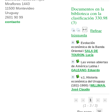
Miraflores 1443
Documentos en la
11500 Montevideo
biblioteca con la
Uruguay
clasificación 330.98
2601 90 99
(
3
)
contacto
Refinar
búsqueda
Evolución
económica de la Banda
Oriental
/
SALA DE
TOURON, Lucía
Las venas abiertas
de América Latina
/
GALEANO, Eduardo
v.1. Historia
económica del Uruguay
(1811-1900)
/
WILLIMAN,
José Claudio
1
(1 - 3 / 3)
Par page :
25