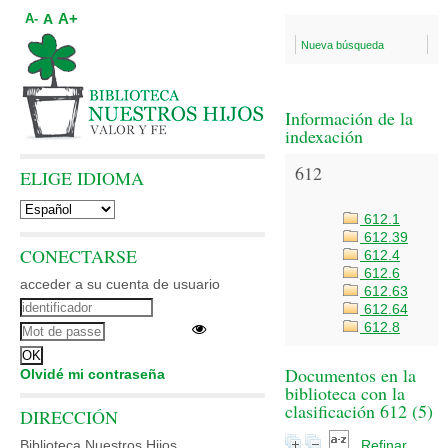
A+
A
A-
Nueva búsqueda
Información de la
indexación
612
ELIGE IDIOMA
612.1
612.39
CONECTARSE
612.4
612.6
acceder a su cuenta de usuario
612.63
612.64
612.8
Documentos en la
Olvidé mi contraseña
biblioteca con la
clasificación 612 (
5
)
DIRECCIÓN
Biblioteca Nuestros Hijos
Refinar